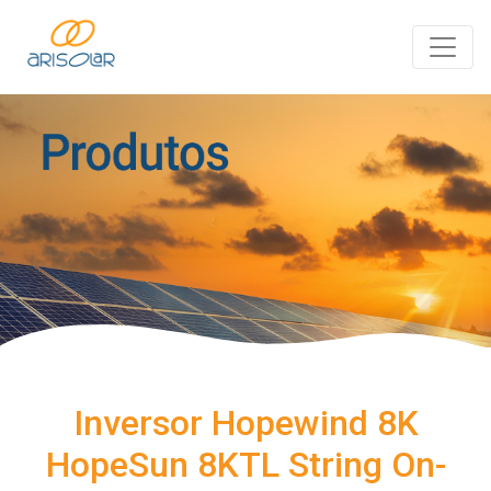
Inversor Hopewind 8K
HopeSun 8KTL String On-