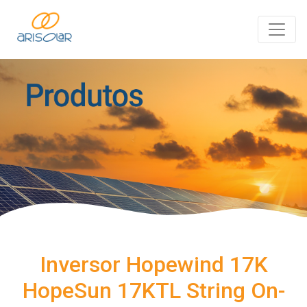
Inversor Hopewind 17K
HopeSun 17KTL String On-